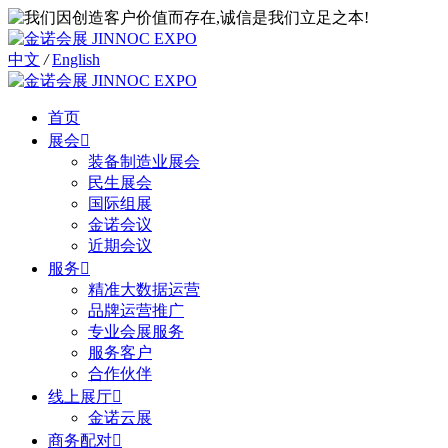
中文
/
English
首页
展会

装备制造业展会
民生展会
国际组展
金诺会议
近期会议
服务

精准大数据运营
品牌运营推广
专业会展服务
服务客户
合作伙伴
线上展厅

金诺云展
商务配对
