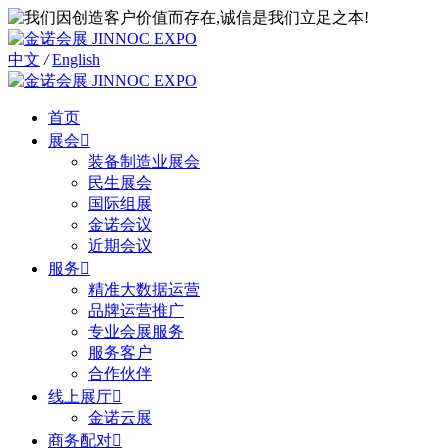
中文
/
English
首页
展会

装备制造业展会
民生展会
国际组展
金诺会议
近期会议
服务

精准大数据运营
品牌运营推广
专业会展服务
服务客户
合作伙伴
线上展厅

金诺云展
商务配对
